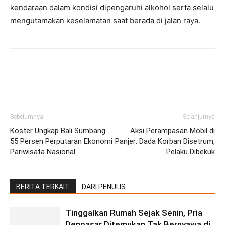
kendaraan dalam kondisi dipengaruhi alkohol serta selalu
mengutamakan keselamatan saat berada di jalan raya.
Facebook
Twitter
Pinterest
Wh
Sebelumnya
Selanjutnya
Koster Ungkap Bali Sumbang
Aksi Perampasan Mobil di
55 Persen Perputaran Ekonomi
Panjer: Dada Korban Disetrum,
Pariwisata Nasional
Pelaku Dibekuk
BERITA TERKAIT
DARI PENULIS
Tinggalkan Rumah Sejak Senin, Pria
Denpasar Ditemukan Tak Bernyawa di