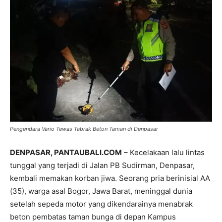
Pengendara Vario Tewas Tabrak Beton Taman di Denpasar
DENPASAR, PANTAUBALI.COM
– Kecelakaan lalu lintas
tunggal yang terjadi di Jalan PB Sudirman, Denpasar,
kembali memakan korban jiwa. Seorang pria berinisial AA
(35), warga asal Bogor, Jawa Barat, meninggal dunia
setelah sepeda motor yang dikendarainya menabrak
beton pembatas taman bunga di depan Kampus