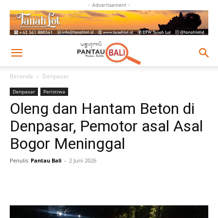
- Advertisement -
Beranda
Denpasar
Denpasar
Peristiwa
Oleng dan Hantam Beton di
Denpasar, Pemotor asal Asal
Bogor Meninggal
Penulis
Pantau Bali
-
2 Juni 2026
Facebook
Twitter
Pinterest
Wh