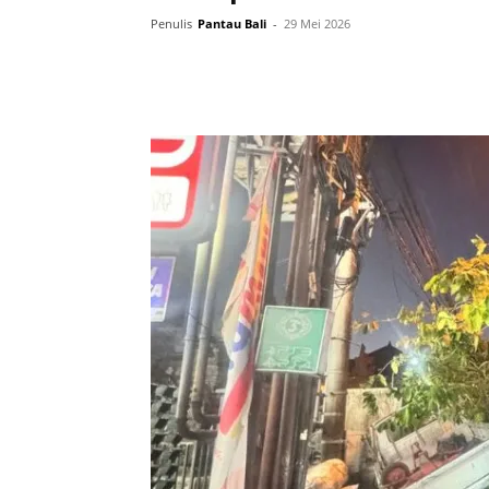
Penulis
Pantau Bali
-
29 Mei 2026
Facebook
Twitter
Pint