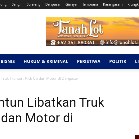
dung
Bangli
Buleleng
Denpasar
Gianyar
Jembrana
Karangasem
Klung
BISNIS
HUKUM & KRIMINAL
PERISTIWA
POLITIK
L
 Truk Tronton, Pick Up dan Motor di Denpasar
ntun Libatkan Truk
 dan Motor di