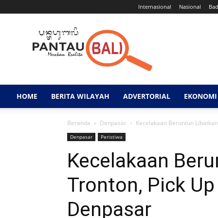
Internasional
Nasional
Ba
Pantau
Bali
HOME
BERITA WILAYAH
ADVERTORIAL
EKONOMI 
Beranda
Denpasar
Kecelakaan Beruntun Libatkan
Denpasar
Peristiwa
Kecelakaan Beru
Tronton, Pick Up
Denpasar