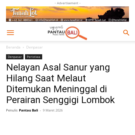
- Advertisement -
Beranda
Denpasar
Denpasar
Peristiwa
Nelayan Asal Sanur yang
Hilang Saat Melaut
Ditemukan Meninggal di
Perairan Senggigi Lombok
Penulis
Pantau Bali
-
9 Maret 2026
Facebook
Twitter
Pinterest
Wh