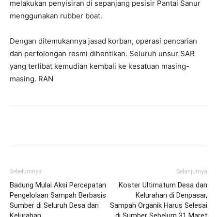
melakukan penyisiran di sepanjang pesisir Pantai Sanur
menggunakan rubber boat.
Dengan ditemukannya jasad korban, operasi pencarian
dan pertolongan resmi dihentikan. Seluruh unsur SAR
yang terlibat kemudian kembali ke kesatuan masing-
masing. RAN
Facebook
Twitter
Pinterest
Wh
Sebelumnya
Selanjutnya
Badung Mulai Aksi Percepatan
Koster Ultimatum Desa dan
Pengelolaan Sampah Berbasis
Kelurahan di Denpasar,
Sumber di Seluruh Desa dan
Sampah Organik Harus Selesai
Kelurahan
di Sumber Sebelum 31 Maret