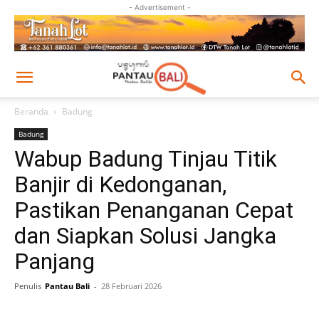
- Advertisement -
Beranda
Badung
Badung
Wabup Badung Tinjau Titik
Banjir di Kedonganan,
Pastikan Penanganan Cepat
dan Siapkan Solusi Jangka
Panjang
Penulis
Pantau Bali
-
28 Februari 2026
Facebook
Twitter
Pinterest
Wh