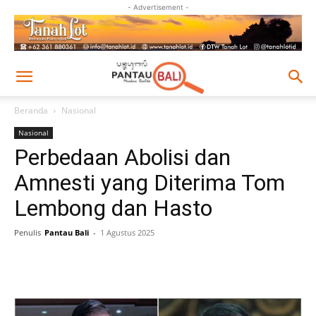
- Advertisement -
Beranda
Nasional
Nasional
Perbedaan Abolisi dan
Amnesti yang Diterima Tom
Lembong dan Hasto
Penulis
Pantau Bali
-
1 Agustus 2025
Facebook
Twitter
Pinterest
Wh