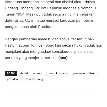
Ketentuan mengenai amnesti dan abolisi diatur dalam
Undang-Undang Darurat Republik Indonesia Nomor 11
Tahun 1954. Meskipun tidak secara rinci menjelaskan
definisinya, UU ini tetap menjadi landasan pemberian
pengampunan oleh Presiden.
Dengan pemberian amnesti dan abolisi tersebut, baik
Hasto maupun Tom Lembong kini secara hukum tidak lagi
menjalani atau menghadapi konsekuensi pidana atas
perkara yang menjerat mereka.
(ana)
TOPIK
abolisi
amnesti
hasto kristianto
prabowo subianto
presiden ri
tom lembong
Facebook
Twitter
Pinterest
Wh