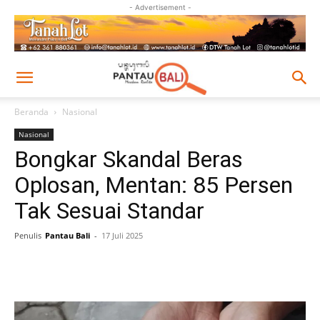
- Advertisement -
Beranda
Nasional
Nasional
Bongkar Skandal Beras
Oplosan, Mentan: 85 Persen
Tak Sesuai Standar
Penulis
Pantau Bali
-
17 Juli 2025
Facebook
Twitter
Pinterest
Wh