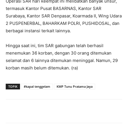
Operasi SAR hari keempat ini melibatkan banyak unsur,
termasuk Kantor Pusat BASARNAS, Kantor SAR
Surabaya, Kantor SAR Denpasar, Koarmada II, Wing Udara
2 PUSPENERBAL, BAHARKAM POLRI, PUSHIDOSAL, dan
berbagai instansi terkait lainnya.
Hingga saat ini, tim SAR gabungan telah berhasil
menemukan 36 korban, dengan 30 orang ditemukan
selamat dan 6 lainnya ditemukan meninggal. Namun, 29
korban masih belum ditemukan. (ra)
TOPIK
#kapal tenggelam
KMP Tunu Pratama Jaya
Facebook
Twitter
Pinterest
Wh