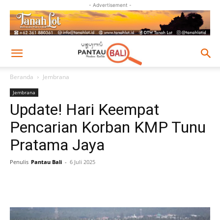
- Advertisement -
Beranda
Jembrana
Jembrana
Update! Hari Keempat
Pencarian Korban KMP Tunu
Pratama Jaya
Penulis
Pantau Bali
-
6 Juli 2025
Facebook
Twitter
Pinterest
Wh