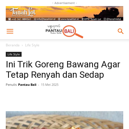
- Advertisement -
Beranda
Life Style
Life Style
Ini Trik Goreng Bawang Agar
Tetap Renyah dan Sedap
Penulis
Pantau Bali
-
15 Mei 2025
Facebook
Twitter
Pinterest
Wh