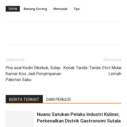
TOPIK
Bawang Goreng
Memasak
Tips
Facebook
Twitter
Pinterest
Wh
Sebelumnya
Selanjutnya
Pria asal Kediri Dibekuk, Sulap
Kenali Tanda-Tanda Otot Mulai
Kamar Kos Jadi Penyimpanan
Lemah
Paketan Sabu
BERITA TERKAIT
DARI PENULIS
Nuanu Satukan Pelaku Industri Kuliner,
Perkenalkan Distrik Gastronomi Sutala