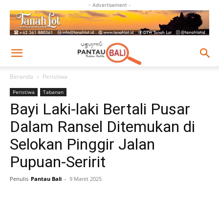
- Advertisement -
Beranda
Peristiwa
Peristiwa
Tabanan
Bayi Laki-laki Bertali Pusar
Dalam Ransel Ditemukan di
Selokan Pinggir Jalan
Pupuan-Seririt
Penulis
Pantau Bali
-
9 Maret 2025
Facebook
Twitter
Pinterest
Wh