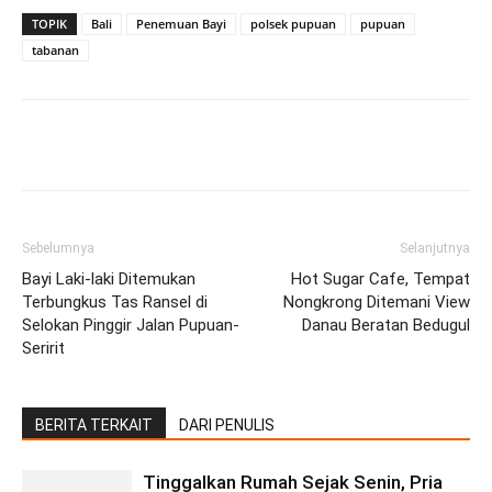
TOPIK
Bali
Penemuan Bayi
polsek pupuan
pupuan
tabanan
Facebook
Twitter
Pinterest
Wh
Sebelumnya
Selanjutnya
Bayi Laki-laki Ditemukan
Hot Sugar Cafe, Tempat
Terbungkus Tas Ransel di
Nongkrong Ditemani View
Selokan Pinggir Jalan Pupuan-
Danau Beratan Bedugul
Seririt
BERITA TERKAIT
DARI PENULIS
Tinggalkan Rumah Sejak Senin, Pria