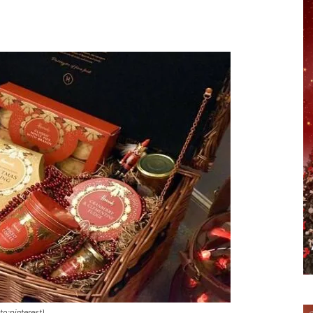
erest
WhatsApp
Telegram
Email
to:pinterest)