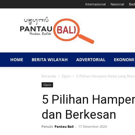
Internasional
Nasional
Bad
Pantau
Bali
HOME
BERITA WILAYAH
ADVERTORIAL
EKONOMI 
Beranda
Opini
5 Pilihan Hampers Natal yang Men
Opini
5 Pilihan Hamper
dan Berkesan
Penulis
Pantau Bali
-
17 Desember 2024