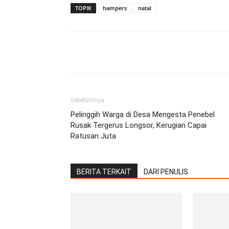
TOPIK
hampers
natal
Facebook
Twitter
Pint
Sebelumnya
Pelinggih Warga di Desa Mengesta Penebel
Rusak Tergerus Longsor, Kerugian Capai
Ratusan Juta
BERITA TERKAIT
DARI PENULIS