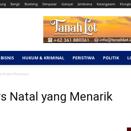
ung
Bangli
Buleleng
Denpasar
Gianyar
Jembrana
Karangasem
Klungk
BISNIS
HUKUM & KRIMINAL
PERISTIWA
POLITIK
L
arik dan Berkesan
s Natal yang Menarik