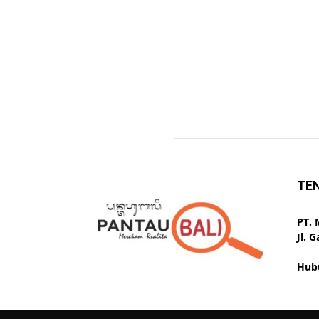
TE
PT.
Jl. 
Hub