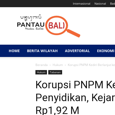
Internasional
Nasional
Ba
Pantau
Bali
HOME
BERITA WILAYAH
ADVERTORIAL
EKONOMI 
Beranda
Hukum
Korupsi PNPM Kediri Berlanjut k
Hukum
Tabanan
Korupsi PNPM Ked
Penyidikan, Keja
Rp1,92 M