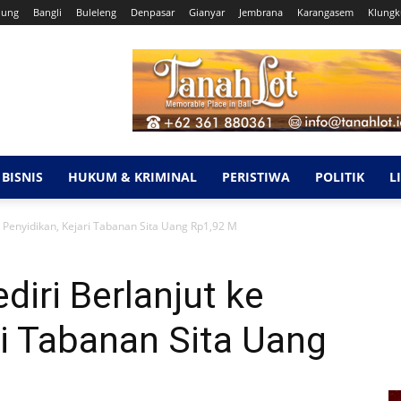
dung
Bangli
Buleleng
Denpasar
Gianyar
Jembrana
Karangasem
Klung
BISNIS
HUKUM & KRIMINAL
PERISTIWA
POLITIK
L
e Penyidikan, Kejari Tabanan Sita Uang Rp1,92 M
iri Berlanjut ke
ri Tabanan Sita Uang