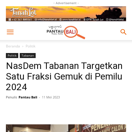
- Advertisement -
Beranda
Politik
Politik
Tabanan
NasDem Tabanan Targetkan
Satu Fraksi Gemuk di Pemilu
2024
Penulis
Pantau Bali
-
11 Mei 2023
Facebook
Twitter
Pinterest
Wh