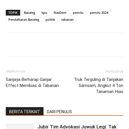
TOPIK
Bacaleg
kpu
NasDem
pemilu
pemilu 2024
Pendaftaran Bacaleg
politik
tabanan
Facebook
Twitter
Pinterest
Wh
Sebelumnya
Selanjutnya
Sanjaya Berharap Ganjar
Truk Terguling di Tanjakan
Effect Membias di Tabanan
Samsam, Angkut 4 Ton
Tanaman Hias
BERITA TERKAIT
DARI PENULIS
Jubir Tim Advokasi Juwuk Legi: Tak