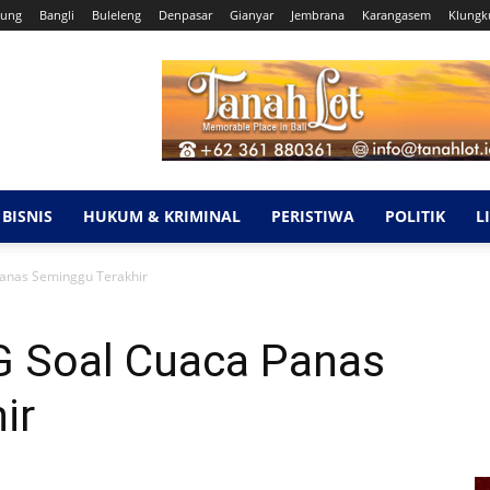
ung
Bangli
Buleleng
Denpasar
Gianyar
Jembrana
Karangasem
Klungk
BISNIS
HUKUM & KRIMINAL
PERISTIWA
POLITIK
L
anas Seminggu Terakhir
G Soal Cuaca Panas
ir