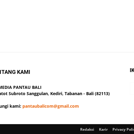
I
NTANG KAMI
 MEDIA PANTAU BALI
Gatot Subroto Sanggulan, Kediri, Tabanan - Bali (82113)
ungi kami:
pantaubalicom@gmail.com
Redaksi
Karir
Privacy Poli