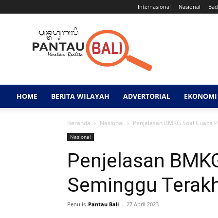
Internasional
Nasional
Bad
Pantau
Bali
HOME
BERITA WILAYAH
ADVERTORIAL
EKONOMI 
Beranda
Nasional
Penjelasan BMKG Soal Cuaca P
Nasional
Penjelasan BMK
Seminggu Terakh
Penulis
Pantau Bali
-
27 April 2023