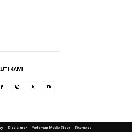
KUTI KAMI
cy
Disclaimer
Pedoman Media Siber
Sitemaps