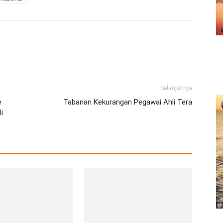
erest
WhatsApp
Telegram
Email
Selanjutnya
e
Tabanan Kekurangan Pegawai Ahli Tera
i