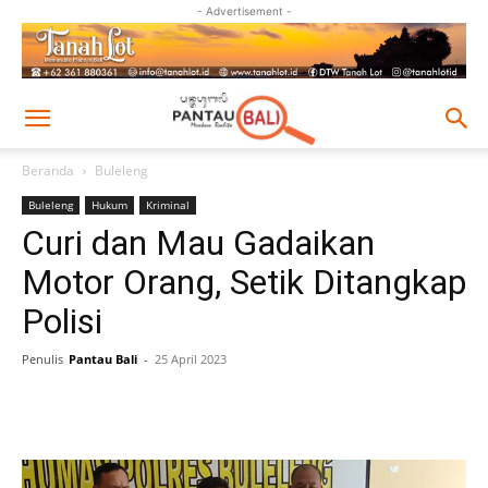
- Advertisement -
Beranda
Buleleng
Buleleng
Hukum
Kriminal
Curi dan Mau Gadaikan
Motor Orang, Setik Ditangkap
Polisi
Penulis
Pantau Bali
-
25 April 2023
Facebook
Twitter
Pinterest
Wh