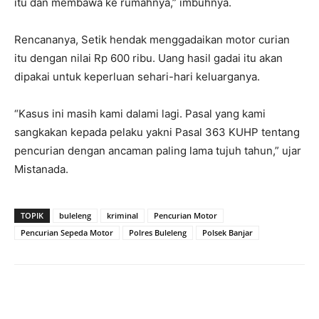
itu dan membawa ke rumahnya,” imbuhnya.
Rencananya, Setik hendak menggadaikan motor curian
itu dengan nilai Rp 600 ribu. Uang hasil gadai itu akan
dipakai untuk keperluan sehari-hari keluarganya.
“Kasus ini masih kami dalami lagi. Pasal yang kami
sangkakan kepada pelaku yakni Pasal 363 KUHP tentang
pencurian dengan ancaman paling lama tujuh tahun,” ujar
Mistanada.
TOPIK
buleleng
kriminal
Pencurian Motor
Pencurian Sepeda Motor
Polres Buleleng
Polsek Banjar
Facebook
Twitter
Pinterest
Wh