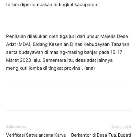
teruni diperlombakan di tingkat kabupaten.
Penilaian dilakukan oleh tiga juri dari unsur Majelis Desa
Adat (MDA), Bidang Kesenian Dinas Kebudayaan Tabanan
serta budayawan di masing-masing banjar pada 15-17
Maret 2023 lalu. Sementara itu, desa adat lainnya
mengikuti lomba di tingkat provinsi. (ana)
Facebook
Twitter
Pinterest
Wh
Sebelumnya
Selanjutnya
Verifikasi Satyalancana Karya
Berkantor di Desa Tua, Bupati