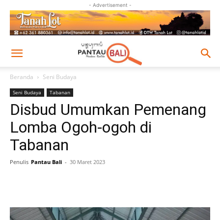
- Advertisement -
Beranda
Seni Budaya
Seni Budaya
Tabanan
Disbud Umumkan Pemenang
Lomba Ogoh-ogoh di
Tabanan
Penulis
Pantau Bali
-
30 Maret 2023
Facebook
Twitter
Pinterest
Wh