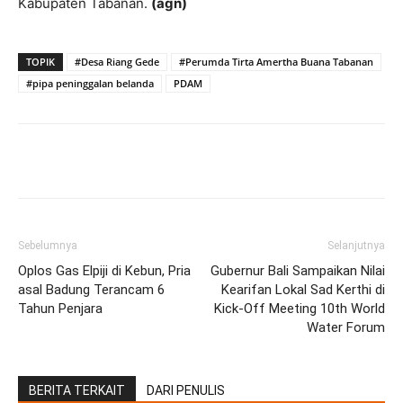
Kabupaten Tabanan.
(agn)
TOPIK
#Desa Riang Gede
#Perumda Tirta Amertha Buana Tabanan
#pipa peninggalan belanda
PDAM
Facebook
Twitter
Pinterest
Wh
Sebelumnya
Selanjutnya
Oplos Gas Elpiji di Kebun, Pria
Gubernur Bali Sampaikan Nilai
asal Badung Terancam 6
Kearifan Lokal Sad Kerthi di
Tahun Penjara
Kick-Off Meeting 10th World
Water Forum
BERITA TERKAIT
DARI PENULIS