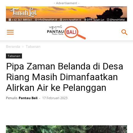
- Advertisement -
Beranda
Tabanan
Tabanan
Pipa Zaman Belanda di Desa
Riang Masih Dimanfaatkan
Alirkan Air ke Pelanggan
Penulis
Pantau Bali
-
17 Februari 2023
Facebook
Twitter
Pinterest
Wh