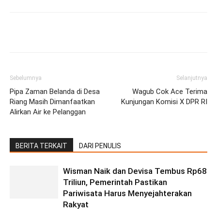
Facebook
Twitter
Pinterest
Wh
Sebelumnya
Selanjutnya
Pipa Zaman Belanda di Desa
Wagub Cok Ace Terima
Riang Masih Dimanfaatkan
Kunjungan Komisi X DPR RI
Alirkan Air ke Pelanggan
BERITA TERKAIT
DARI PENULIS
Wisman Naik dan Devisa Tembus Rp68
Triliun, Pemerintah Pastikan
Pariwisata Harus Menyejahterakan
Rakyat