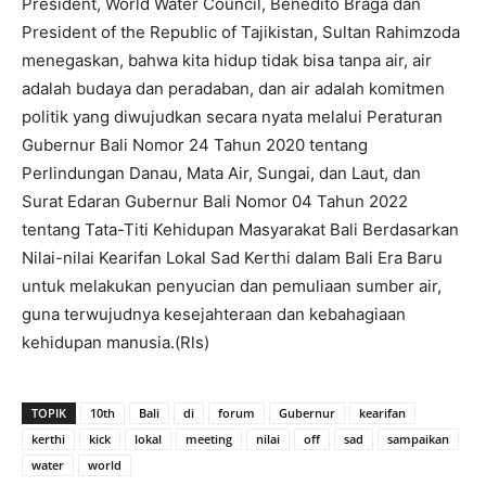
President, World Water Council, Benedito Braga dan
President of the Republic of Tajikistan, Sultan Rahimzoda
menegaskan, bahwa kita hidup tidak bisa tanpa air, air
adalah budaya dan peradaban, dan air adalah komitmen
politik yang diwujudkan secara nyata melalui Peraturan
Gubernur Bali Nomor 24 Tahun 2020 tentang
Perlindungan Danau, Mata Air, Sungai, dan Laut, dan
Surat Edaran Gubernur Bali Nomor 04 Tahun 2022
tentang Tata-Titi Kehidupan Masyarakat Bali Berdasarkan
Nilai-nilai Kearifan Lokal Sad Kerthi dalam Bali Era Baru
untuk melakukan penyucian dan pemuliaan sumber air,
guna terwujudnya kesejahteraan dan kebahagiaan
kehidupan manusia.(Rls)
TOPIK
10th
Bali
di
forum
Gubernur
kearifan
kerthi
kick
lokal
meeting
nilai
off
sad
sampaikan
water
world