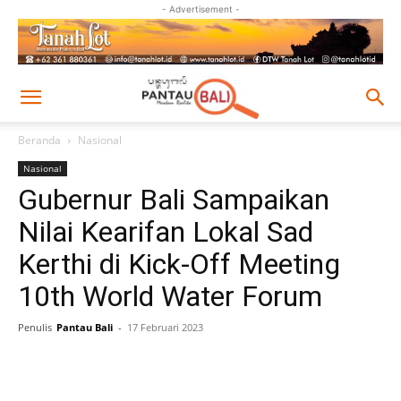
- Advertisement -
Beranda
Nasional
Nasional
Gubernur Bali Sampaikan
Nilai Kearifan Lokal Sad
Kerthi di Kick-Off Meeting
10th World Water Forum
Penulis
Pantau Bali
-
17 Februari 2023
Facebook
Twitter
Pinterest
Wh