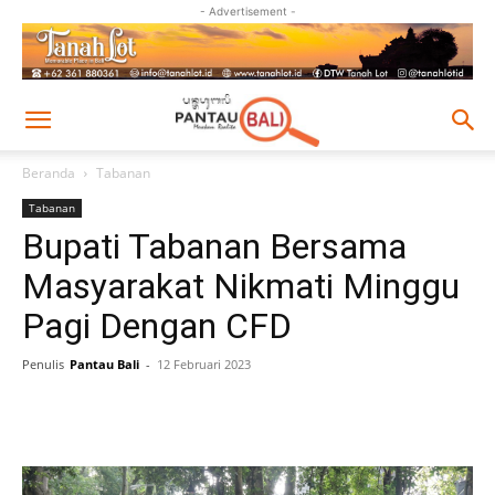
- Advertisement -
Beranda
Tabanan
Tabanan
Bupati Tabanan Bersama
Masyarakat Nikmati Minggu
Pagi Dengan CFD
Penulis
Pantau Bali
-
12 Februari 2023
Facebook
Twitter
Pinterest
Wh