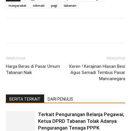
masyarakat
nikmati
pagi
tabanan
Facebook
Twitter
Pinterest
Wh
Sebelumnya
Selanjutnya
Harga Beras di Pasar Umum
Keren ! Kerajinan Hiasan Besi
Tabanan Naik
Agus Semadi Tembus Pasar
Mancanegara
BERITA TERKAIT
DARI PENULIS
Terkait Pengurangan Belanja Pegawai,
Ketua DPRD Tabanan Tolak Adanya
Pengurangan Tenaga PPPK