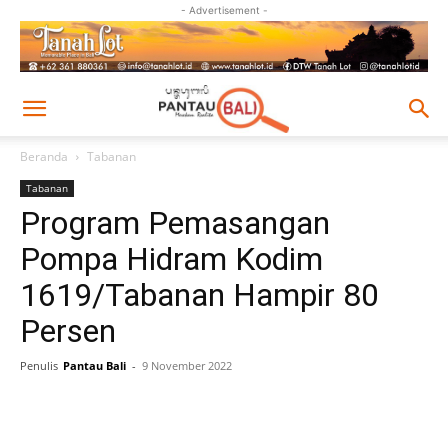
- Advertisement -
Beranda
Tabanan
Tabanan
Program Pemasangan
Pompa Hidram Kodim
1619/Tabanan Hampir 80
Persen
Penulis
Pantau Bali
-
9 November 2022
Facebook
Twitter
Pinterest
Wh