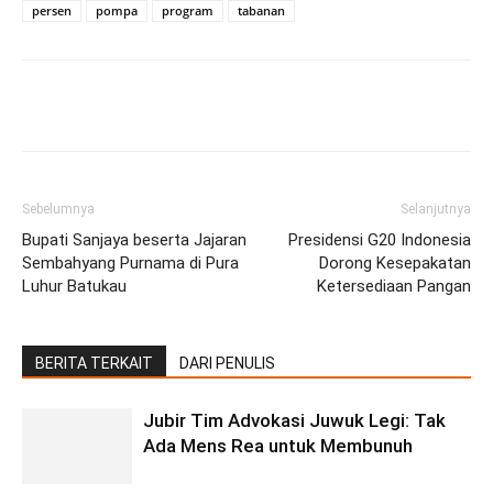
persen
pompa
program
tabanan
Facebook
Twitter
Pinterest
Wh
Sebelumnya
Selanjutnya
Bupati Sanjaya beserta Jajaran
Presidensi G20 Indonesia
Sembahyang Purnama di Pura
Dorong Kesepakatan
Luhur Batukau
Ketersediaan Pangan
BERITA TERKAIT
DARI PENULIS
Jubir Tim Advokasi Juwuk Legi: Tak
Ada Mens Rea untuk Membunuh