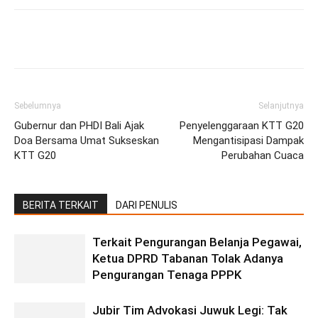
Facebook
Twitter
Pinterest
Wh
Sebelumnya
Selanjutnya
Gubernur dan PHDI Bali Ajak
Penyelenggaraan KTT G20
Doa Bersama Umat Sukseskan
Mengantisipasi Dampak
KTT G20
Perubahan Cuaca
BERITA TERKAIT
DARI PENULIS
Terkait Pengurangan Belanja Pegawai,
Ketua DPRD Tabanan Tolak Adanya
Pengurangan Tenaga PPPK
Jubir Tim Advokasi Juwuk Legi: Tak