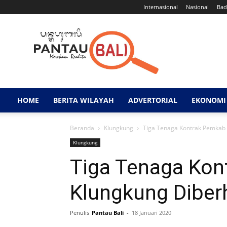
Internasional
Nasional
Bad
Pantau
Bali
HOME
BERITA WILAYAH
ADVERTORIAL
EKONOMI 
Beranda
Klungkung
Tiga Tenaga Kontrak Pemkab 
Klungkung
Tiga Tenaga Kon
Klungkung Diber
Penulis
Pantau Bali
-
18 Januari 2020