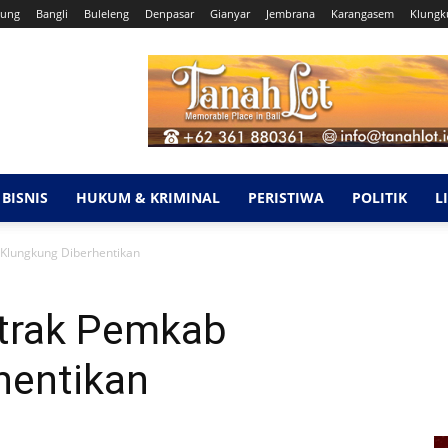
ung
Bangli
Buleleng
Denpasar
Gianyar
Jembrana
Karangasem
Klungk
BISNIS
HUKUM & KRIMINAL
PERISTIWA
POLITIK
L
Klungkung Diberhentikan
trak Pemkab
hentikan