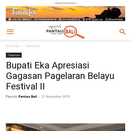
- Advertisement -
Beranda
Tabanan
Tabanan
Bupati Eka Apresiasi
Gagasan Pagelaran Belayu
Festival II
Penulis
Pantau Bali
-
21 November 2019
Facebook
Twitter
Pinterest
Wh