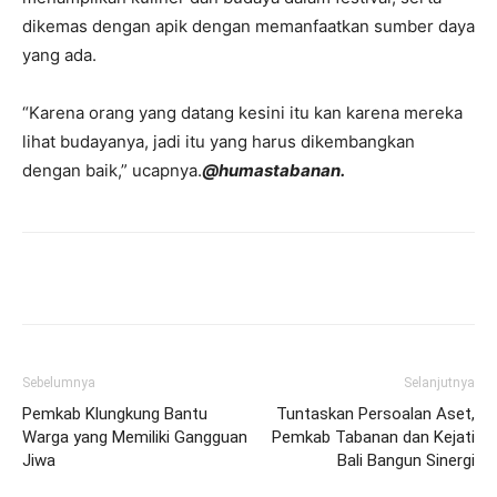
dikemas dengan apik dengan memanfaatkan sumber daya
yang ada.
“Karena orang yang datang kesini itu kan karena mereka
lihat budayanya, jadi itu yang harus dikembangkan
dengan baik,” ucapnya.
@humastabanan.
Facebook
Twitter
Pinterest
Wh
Sebelumnya
Selanjutnya
Pemkab Klungkung Bantu
Tuntaskan Persoalan Aset,
Warga yang Memiliki Gangguan
Pemkab Tabanan dan Kejati
Jiwa
Bali Bangun Sinergi