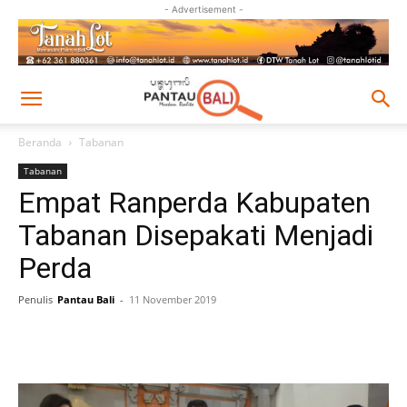
- Advertisement -
Beranda
Tabanan
Tabanan
Empat Ranperda Kabupaten
Tabanan Disepakati Menjadi
Perda
Penulis
Pantau Bali
-
11 November 2019
Facebook
Twitter
Pinterest
Wh