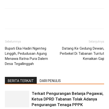
Facebook
Twitter
Pinterest
Wh
Sebelumnya
Selanjutnya
Bupati Eka Hadiri Ngenteg
Datang Ke Gedung Dewan,
Linggih, Pedudusan Agung
Perbekel Di Tabanan Tuntut
Menawa Ratna Pura Dalem
Kenaikan Gaji
Desa Tegallinggah
BERITA TERKAIT
DARI PENULIS
Terkait Pengurangan Belanja Pegawai,
Ketua DPRD Tabanan Tolak Adanya
Pengurangan Tenaga PPPK