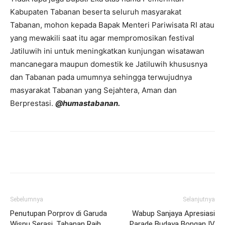
Kabupaten Tabanan beserta seluruh masyarakat
Tabanan, mohon kepada Bapak Menteri Pariwisata RI atau
yang mewakili saat itu agar mempromosikan festival
Jatiluwih ini untuk meningkatkan kunjungan wisatawan
mancanegara maupun domestik ke Jatiluwih khususnya
dan Tabanan pada umumnya sehingga terwujudnya
masyarakat Tabanan yang Sejahtera, Aman dan
Berprestasi.
@humastabanan.
Facebook
Twitter
Pinterest
Wh
Sebelumnya
Selanjutnya
Penutupan Porprov di Garuda
Wabup Sanjaya Apresiasi
Wisnu Serasi, Tabanan Raih
Parade Budaya Bongan IV