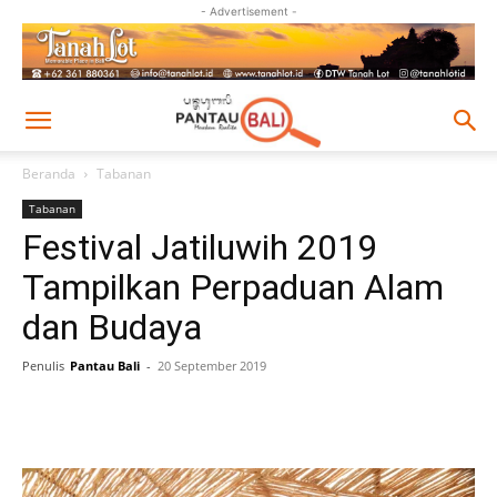
- Advertisement -
Beranda
Tabanan
Tabanan
Festival Jatiluwih 2019
Tampilkan Perpaduan Alam
dan Budaya
Penulis
Pantau Bali
-
20 September 2019
Facebook
Twitter
Pinterest
Wh