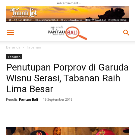
- Advertisement -
Beranda
Tabanan
Tabanan
Penutupan Porprov di Garuda
Wisnu Serasi, Tabanan Raih
Lima Besar
Penulis
Pantau Bali
-
19 September 2019
Facebook
Twitter
Pinterest
Wh