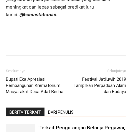
meningkat dan lepas sebagai predikat juru
kunci.
@humastabanan.
Facebook
Twitter
Pinterest
Wh
Sebelumnya
Selanjutnya
Bupati Eka Apresiasi
Festival Jatiluwih 2019
Pembangunan Krematorium
Tampilkan Perpaduan Alam
Masyarakat Desa Adat Bedha
dan Budaya
BERITA TERKAIT
DARI PENULIS
Terkait Pengurangan Belanja Pegawai,