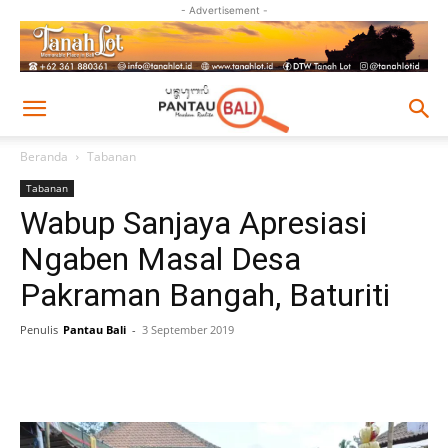
- Advertisement -
Beranda
Tabanan
Tabanan
Wabup Sanjaya Apresiasi
Ngaben Masal Desa
Pakraman Bangah, Baturiti
Penulis
Pantau Bali
-
3 September 2019
Facebook
Twitter
Pinterest
Wh