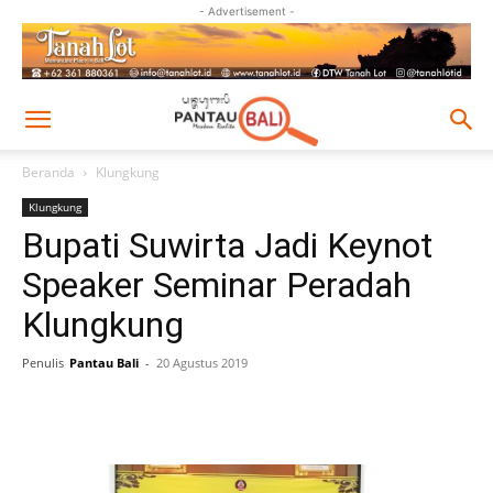
- Advertisement -
Beranda
Klungkung
Klungkung
Bupati Suwirta Jadi Keynot
Speaker Seminar Peradah
Klungkung
Penulis
Pantau Bali
-
20 Agustus 2019
Facebook
Twitter
Pinterest
Wh