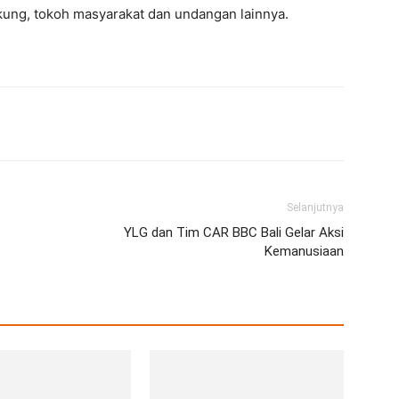
kung, tokoh masyarakat dan undangan lainnya.
erest
WhatsApp
Telegram
Email
Selanjutnya
YLG dan Tim CAR BBC Bali Gelar Aksi
Kemanusiaan