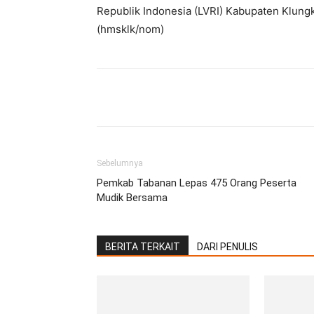
Republik Indonesia (LVRI) Kabupaten Klung
(hmsklk/nom)
Facebook
Twitter
Pint
Sebelumnya
Pemkab Tabanan Lepas 475 Orang Peserta
Mudik Bersama
BERITA TERKAIT
DARI PENULIS