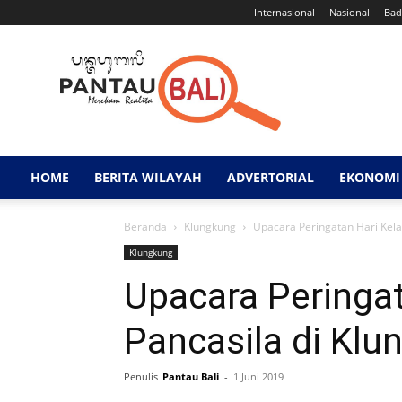
Internasional
Nasional
Bad
Pantau
Bali
HOME
BERITA WILAYAH
ADVERTORIAL
EKONOMI 
Beranda
Klungkung
Upacara Peringatan Hari Kela
Klungkung
Upacara Peringat
Pancasila di Klu
Penulis
Pantau Bali
-
1 Juni 2019