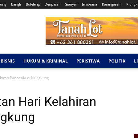
ung
Bangli
Buleleng
Denpasar
Gianyar
Jembrana
Karangasem
Klungk
BISNIS
HUKUM & KRIMINAL
PERISTIWA
POLITIK
L
hiran Pancasila di Klungkung
an Hari Kelahiran
ngkung