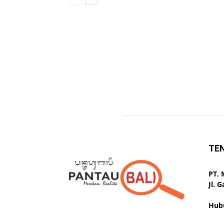
TE
PT.
Jl. 
Hub