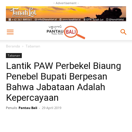
- Advertisement -
Beranda
Tabanan
Tabanan
Lantik PAW Perbekel Biaung
Penebel Bupati Berpesan
Bahwa Jabataan Adalah
Kepercayaan
Penulis
Pantau Bali
-
29 April 2019
Facebook
Twitter
Pinterest
Wh