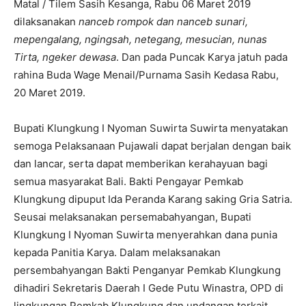
Matal / Tilem Sasih Kesanga, Rabu 06 Maret 2019
dilaksanakan
nanceb rompok dan nanceb sunari,
mepengalang, ngingsah, netegang, mesucian, nunas
Tirta, ngeker dewasa
. Dan pada Puncak Karya jatuh pada
rahina Buda Wage Menail/Purnama Sasih Kedasa Rabu,
20 Maret 2019.
Bupati Klungkung I Nyoman Suwirta Suwirta menyatakan
semoga Pelaksanaan Pujawali dapat berjalan dengan baik
dan lancar, serta dapat memberikan kerahayuan bagi
semua masyarakat Bali. Bakti Pengayar Pemkab
Klungkung dipuput Ida Peranda Karang saking Gria Satria.
Seusai melaksanakan persemabahyangan, Bupati
Klungkung I Nyoman Suwirta menyerahkan dana punia
kepada Panitia Karya. Dalam melaksanakan
persembahyangan Bakti Penganyar Pemkab Klungkung
dihadiri Sekretaris Daerah I Gede Putu Winastra, OPD di
lingkungan Pemkab Klungkung dan undangan terkait