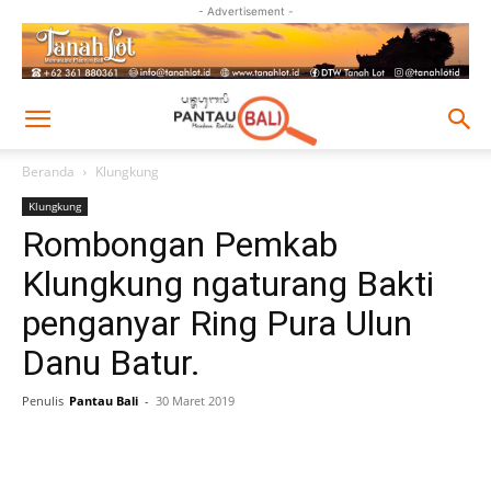
- Advertisement -
Beranda
Klungkung
Klungkung
Rombongan Pemkab
Klungkung ngaturang Bakti
penganyar Ring Pura Ulun
Danu Batur.
Penulis
Pantau Bali
-
30 Maret 2019
Facebook
Twitter
Pinterest
Wh