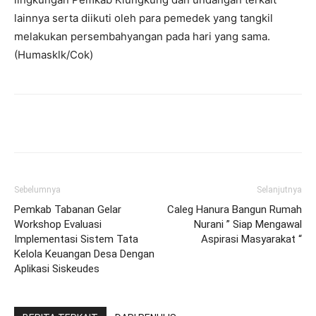
lainnya serta diikuti oleh para pemedek yang tangkil
melakukan persembahyangan pada hari yang sama.
(Humasklk/Cok)
Facebook
Twitter
Pinterest
Wh
Sebelumnya
Selanjutnya
Pemkab Tabanan Gelar
Caleg Hanura Bangun Rumah
Workshop Evaluasi
Nurani ” Siap Mengawal
Implementasi Sistem Tata
Aspirasi Masyarakat “
Kelola Keuangan Desa Dengan
Aplikasi Siskeudes