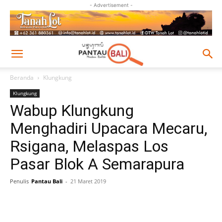
- Advertisement -
Beranda
Klungkung
Klungkung
Wabup Klungkung
Menghadiri Upacara Mecaru,
Rsigana, Melaspas Los
Pasar Blok A Semarapura
Penulis
Pantau Bali
-
21 Maret 2019
Facebook
Twitter
Pinterest
Wh