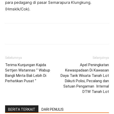
para pedagang di pasar Semarapura Klungkung.
(Hmsklk/Cok).
Facebook
Twitter
Pinterest
Wh
Sebelumnya
Selanjutnya
Terima Kunjungan Kajida
Apel Peningkatan
Settjen Watannas ” Wabup
Kewaspadaan Di Kawasan
Bangli Minta Bali Lebih Di
Daya Tarik Wisata Tanah Lot
Perhatikan Pusat “
Diikuti Polisi, Pecalang dan
Satuan Pengaman Internal
DTW Tanah Lot
BERITA TERKAIT
DARI PENULIS