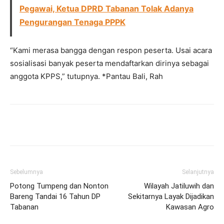
Pegawai, Ketua DPRD Tabanan Tolak Adanya
Pengurangan Tenaga PPPK
“Kami merasa bangga dengan respon peserta. Usai acara
sosialisasi banyak peserta mendaftarkan dirinya sebagai
anggota KPPS,” tutupnya. *Pantau Bali, Rah
Facebook
Twitter
Pinterest
Wh
Sebelumnya
Selanjutnya
Potong Tumpeng dan Nonton
Wilayah Jatiluwih dan
Bareng Tandai 16 Tahun DP
Sekitarnya Layak Dijadikan
Tabanan
Kawasan Agro