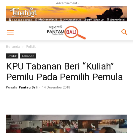
- Advertisement -
Beranda
Politik
Politik
Tabanan
KPU Tabanan Beri “Kuliah”
Pemilu Pada Pemilih Pemula
Penulis
Pantau Bali
-
14 Desember 2018
Facebook
Twitter
Pinterest
Wh