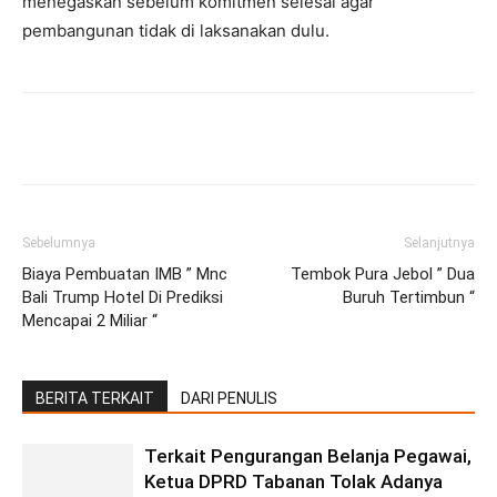
menegaskan sebelum komitmen selesai agar
pembangunan tidak di laksanakan dulu.
Facebook
Twitter
Pinterest
Wh
Sebelumnya
Selanjutnya
Biaya Pembuatan IMB ” Mnc
Tembok Pura Jebol ” Dua
Bali Trump Hotel Di Prediksi
Buruh Tertimbun “
Mencapai 2 Miliar “
BERITA TERKAIT
DARI PENULIS
Terkait Pengurangan Belanja Pegawai,
Ketua DPRD Tabanan Tolak Adanya