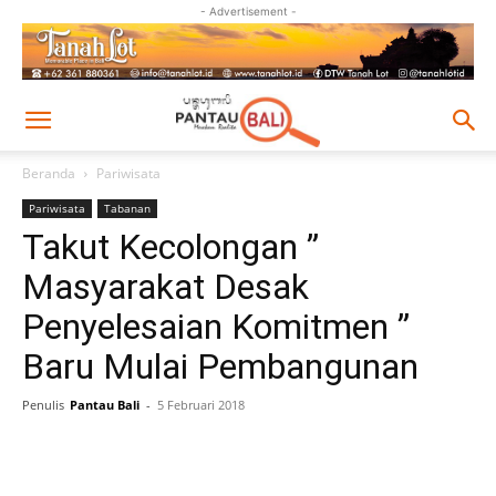
- Advertisement -
Beranda
Pariwisata
Pariwisata
Tabanan
Takut Kecolongan ”
Masyarakat Desak
Penyelesaian Komitmen ”
Baru Mulai Pembangunan
Penulis
Pantau Bali
-
5 Februari 2018
Facebook
Twitter
Pinterest
Wh