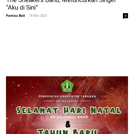
The Sneakers Band, Meluncurkan Singel
“Aku di Sini”
Pantau Bali
-
18 Mei 2021
0