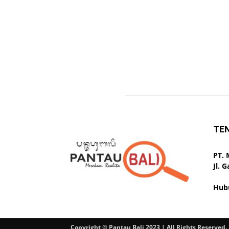
TE
PT.
Jl. 
Hub
Copyright © Pantau Bali 2023 | All Rights Reserved.