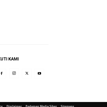
KUTI KAMI
cy
Disclaimer
Pedoman Media Siber
Sitemaps