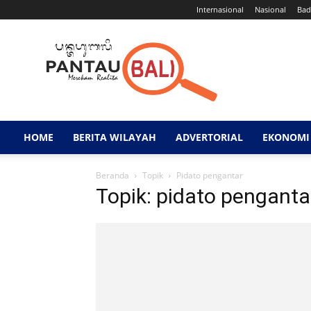
Internasional
Nasional
Bad
Pantau
Bali
HOME
BERITA WILAYAH
ADVERTORIAL
EKONOMI 
Beranda
Topik
Pidato pengantar
Topik: pidato penganta