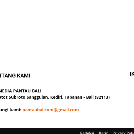
I
NTANG KAMI
 MEDIA PANTAU BALI
Gatot Subroto Sanggulan, Kediri, Tabanan - Bali (82113)
ungi kami:
pantaubalicom@gmail.com
Redaksi
Karir
Privacy Poli