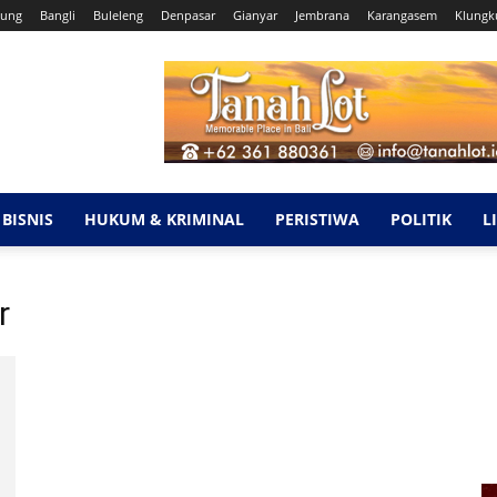
ung
Bangli
Buleleng
Denpasar
Gianyar
Jembrana
Karangasem
Klungk
BISNIS
HUKUM & KRIMINAL
PERISTIWA
POLITIK
L
r