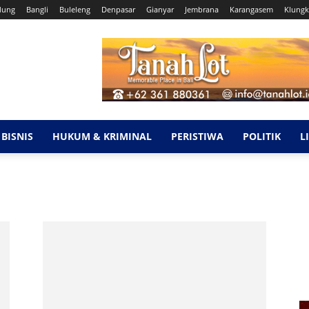
dung
Bangli
Buleleng
Denpasar
Gianyar
Jembrana
Karangasem
Klung
BISNIS
HUKUM & KRIMINAL
PERISTIWA
POLITIK
L