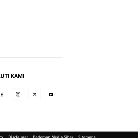
KUTI KAMI
cy
Disclaimer
Pedoman Media Siber
Sitemaps