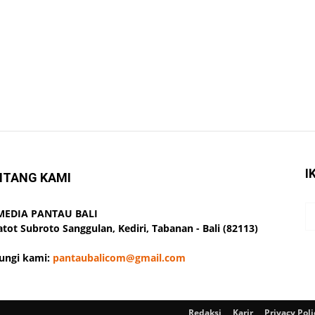
I
NTANG KAMI
 MEDIA PANTAU BALI
Gatot Subroto Sanggulan, Kediri, Tabanan - Bali (82113)
ungi kami:
pantaubalicom@gmail.com
Redaksi
Karir
Privacy Poli