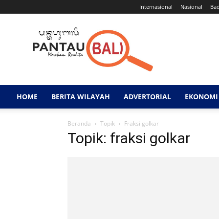
Internasional
Nasional
Ba
Pantau
Bali
HOME
BERITA WILAYAH
ADVERTORIAL
EKONOMI 
Beranda
Topik
Fraksi golkar
Topik: fraksi golkar