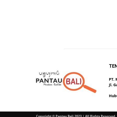
TE
PT.
Jl. 
Hub
Copyright © Pantau Bali 2023 | All Rights Reserved.