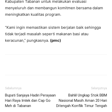
Kabupaten Tabanan untuk melakukan evaluasi
menyeluruh dan membangun komitmen bersama dalam
meningkatkan kualitas program.
“Kami ingin memastikan sistem berjalan baik sehingga
tidak terjadi masalah seperti makanan basi atau
keracunan,” pungkasnya.
(pmc)
Facebook
Twitter
Pinterest
Wh
Sebelumnya
Selanjutnya
Bupati Sanjaya Hadiri Perayaan
Bahlil Ungkap Stok BBM
Hari Raya Imlek dan Cap Go
Nasional Masih Aman 20 Hari
Meh di Tabanan
Ditengah Konflik Timur Tengah