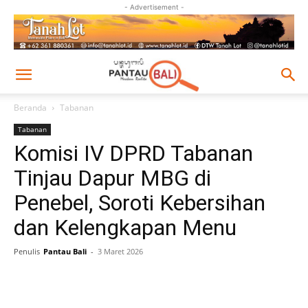
- Advertisement -
Beranda
Tabanan
Tabanan
Komisi IV DPRD Tabanan
Tinjau Dapur MBG di
Penebel, Soroti Kebersihan
dan Kelengkapan Menu
Penulis
Pantau Bali
-
3 Maret 2026
Facebook
Twitter
Pinterest
Wh