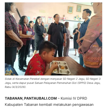
Sidak di Kecamatan Penebel dengan menyasar SD Negeri 2 Jegu, SD Negeri 3
Jegu, serta dapur pusat Satuan Pelayanan Pemenuhan Gizi (SPPG) Desa Jegu,
Rabu (4/3/2026).
TABANAN, PANTAUBALI.COM
– Komisi IV DPRD
Kabupaten Tabanan kembali melakukan pengawasan