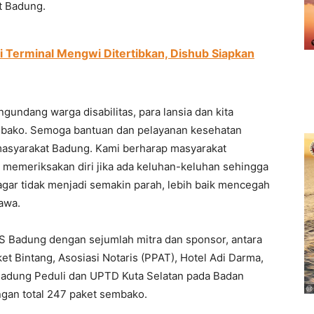
t Badung.
di Terminal Mengwi Ditertibkan, Dishub Siapkan
engundang warga disabilitas, para lansia dan kita
mbako. Semoga bantuan dan pelayanan kesehatan
masyarakat Badung. Kami berharap masyarakat
 memeriksakan diri jika ada keluhan-keluhan sehingga
agar tidak menjadi semakin parah, lebih baik mencegah
nawa.
3S Badung dengan sejumlah mitra dan sponsor, antara
et Bintang, Asosiasi Notaris (PPAT), Hotel Adi Darma,
Badung Peduli dan UPTD Kuta Selatan pada Badan
gan total 247 paket sembako.