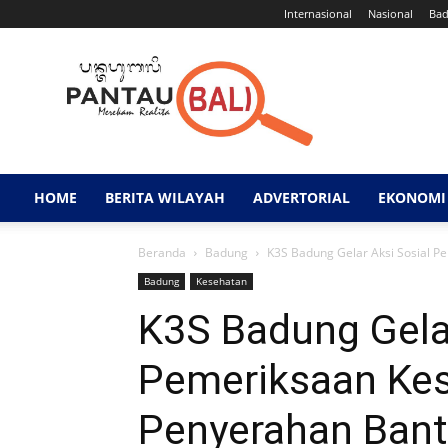
Internasional
Nasional
Ba
Pantau
Bali
HOME
BERITA WILAYAH
ADVERTORIAL
EKONOMI 
Beranda
Badung
K3S Badung Gelar Aksi Sosial P
Badung
Kesehatan
K3S Badung Gelar
Pemeriksaan Ke
Penyerahan Bant