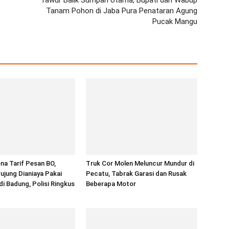
Tawur Balik Sumpah Utama, Bupati dan Wabup
Tanam Pohon di Jaba Pura Penataran Agung
Pucak Mangu
na Tarif Pesan BO,
Truk Cor Molen Meluncur Mundur di
jung Dianiaya Pakai
Pecatu, Tabrak Garasi dan Rusak
di Badung, Polisi Ringkus
Beberapa Motor