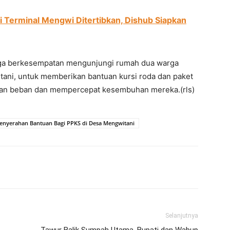
di Terminal Mengwi Ditertibkan, Dishub Siapkan
juga berkesempatan mengunjungi rumah dua warga
tani, untuk memberikan bantuan kursi roda dan paket
an beban dan mempercepat kesembuhan mereka.(rls)
Penyerahan Bantuan Bagi PPKS di Desa Mengwitani
erest
WhatsApp
Telegram
Email
Selanjutnya