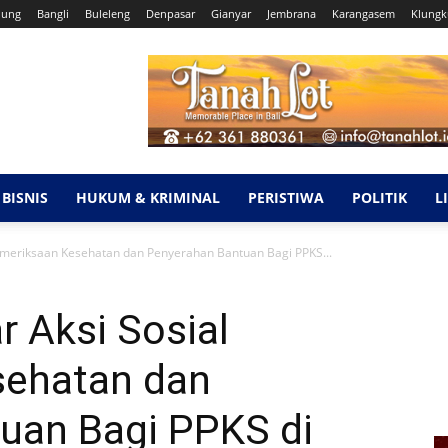
dung
Bangli
Buleleng
Denpasar
Gianyar
Jembrana
Karangasem
Klung
BISNIS
HUKUM & KRIMINAL
PERISTIWA
POLITIK
L
emeriksaan Kesehatan dan Penyerahan Bantuan Bagi PPKS...
 Aksi Sosial
sehatan dan
uan Bagi PPKS di