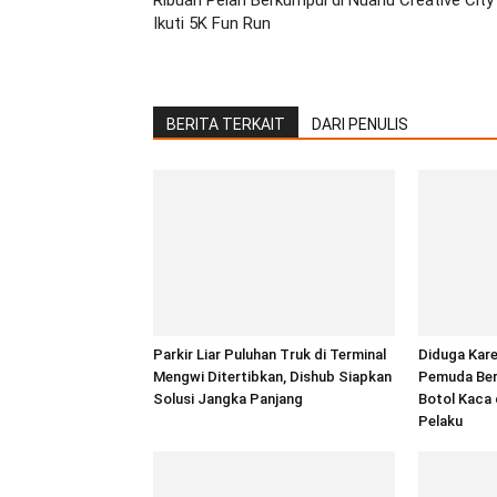
Ribuan Pelari Berkumpul di Nuanu Creative City
Ikuti 5K Fun Run
BERITA TERKAIT
DARI PENULIS
Parkir Liar Puluhan Truk di Terminal
Diduga Kare
Mengwi Ditertibkan, Dishub Siapkan
Pemuda Beru
Solusi Jangka Panjang
Botol Kaca 
Pelaku