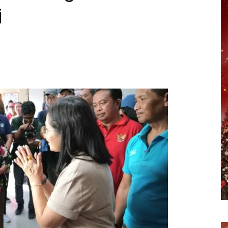
i
erest
WhatsApp
Telegram
Email