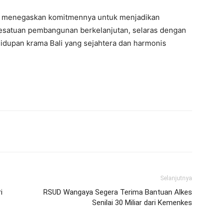
 Bali menegaskan komitmennya untuk menjadikan
kesatuan pembangunan berkelanjutan, selaras dengan
hidupan krama Bali yang sejahtera dan harmonis
erest
WhatsApp
Telegram
Email
Selanjutnya
i
RSUD Wangaya Segera Terima Bantuan Alkes
Senilai 30 Miliar dari Kemenkes