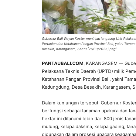
Gubernur Bali Wayan Koster meninjau langsung Unit Pelaksan
Pertanian dan Ketahanan Pangan Provinsi Bali, yakni Tama
Besakih, Karangasem, Sabtu (26/10/2025) pagi.
PANTAUBALI.COM
, KARANGASEM — Gubern
Pelaksana Teknis Daerah (UPTD) milik Pemer
Ketahanan Pangan Provinsi Bali, yakni Tam
Kedungdung, Desa Besakih, Karangasem, Sa
Dalam kunjungan tersebut, Gubernur Koster 
berfungsi sebagai tanaman upakara dan tana
hektar ini ditanami lebih dari 800 jenis ta
mulung, kelapa daksina, kelapa gading, ta
digunakan dalam prosesi upacara keagamaa