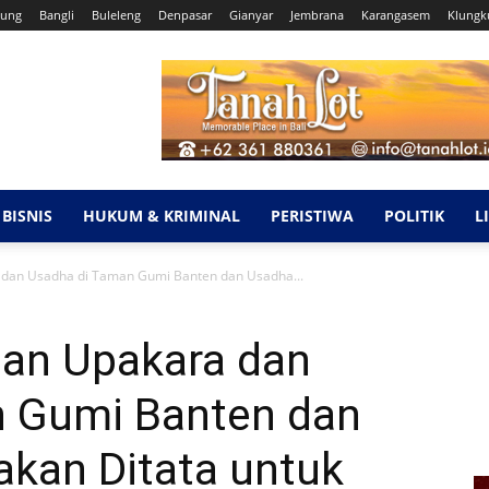
ung
Bangli
Buleleng
Denpasar
Gianyar
Jembrana
Karangasem
Klungk
BISNIS
HUKUM & KRIMINAL
PERISTIWA
POLITIK
L
 dan Usadha di Taman Gumi Banten dan Usadha...
an Upakara dan
n Gumi Banten dan
akan Ditata untuk