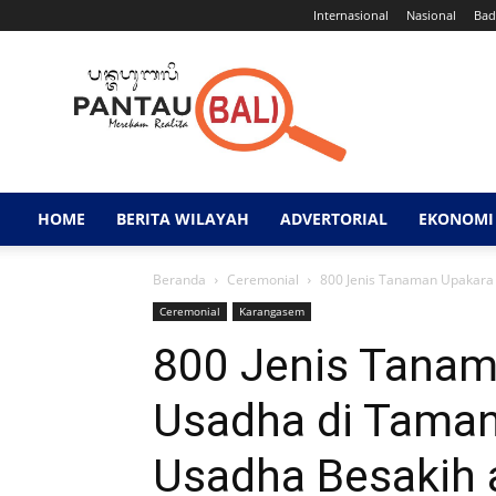
Internasional
Nasional
Bad
Pantau
Bali
HOME
BERITA WILAYAH
ADVERTORIAL
EKONOMI 
Beranda
Ceremonial
800 Jenis Tanaman Upakara
Ceremonial
Karangasem
800 Jenis Tanam
Usadha di Tama
Usadha Besakih 