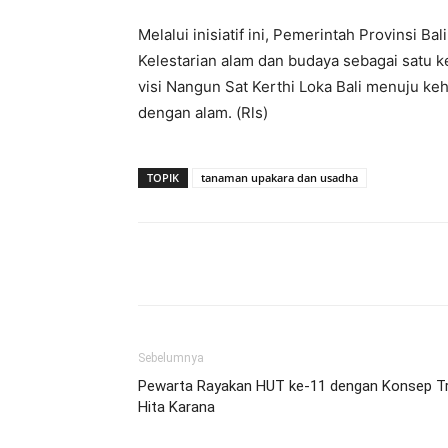
Melalui inisiatif ini, Pemerintah Provinsi
Kelestarian alam dan budaya sebagai satu 
visi Nangun Sat Kerthi Loka Bali menuju ke
dengan alam. (Rls)
TOPIK
tanaman upakara dan usadha
Facebook
Twitter
Pint
Sebelumnya
Pewarta Rayakan HUT ke-11 dengan Konsep Tr
Hita Karana