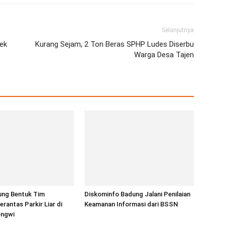
Selanjutnya
ek
Kurang Sejam, 2 Ton Beras SPHP Ludes Diserbu
Warga Desa Tajen
ung Bentuk Tim
Diskominfo Badung Jalani Penilaian
rantas Parkir Liar di
Keamanan Informasi dari BSSN
engwi