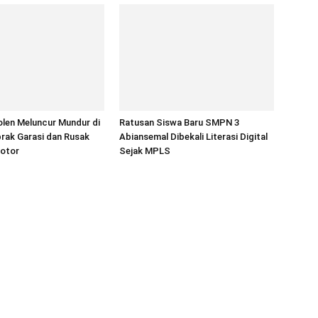
len Meluncur Mundur di
Ratusan Siswa Baru SMPN 3
rak Garasi dan Rusak
Abiansemal Dibekali Literasi Digital
otor
Sejak MPLS