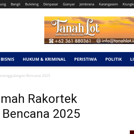
ung
Bangli
Buleleng
Denpasar
Gianyar
Jembrana
Karangasem
Klungk
BISNIS
HUKUM & KRIMINAL
PERISTIWA
POLITIK
L
 Penanggulangan Bencana 2025
Rumah Rakortek
 Bencana 2025