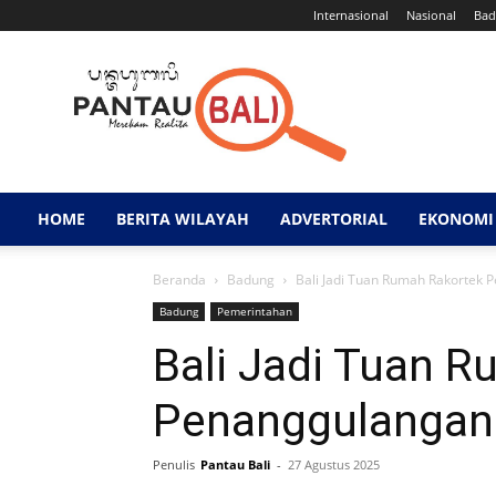
Internasional
Nasional
Bad
Pantau
Bali
HOME
BERITA WILAYAH
ADVERTORIAL
EKONOMI 
Beranda
Badung
Bali Jadi Tuan Rumah Rakortek
Badung
Pemerintahan
Bali Jadi Tuan 
Penanggulangan
Penulis
Pantau Bali
-
27 Agustus 2025