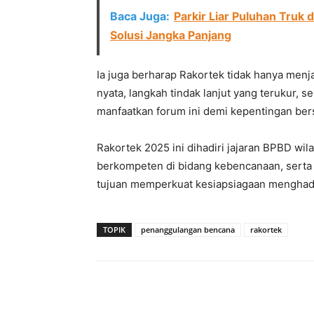
Baca Juga:
Parkir Liar Puluhan Truk 
Solusi Jangka Panjang
Ia juga berharap Rakortek tidak hanya menj
nyata, langkah tindak lanjut yang terukur, s
manfaatkan forum ini demi kepentingan ber
Rakortek 2025 ini dihadiri jajaran BPBD wi
berkompeten di bidang kebencanaan, serta
tujuan memperkuat kesiapsiagaan menghad
TOPIK
penanggulangan bencana
rakortek
Facebook
Twitter
Pint