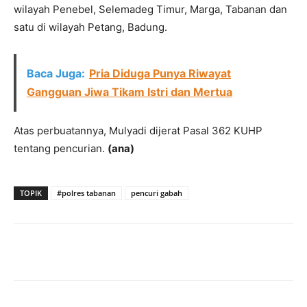
wilayah Penebel, Selemadeg Timur, Marga, Tabanan dan
satu di wilayah Petang, Badung.
Baca Juga:
Pria Diduga Punya Riwayat
Gangguan Jiwa Tikam Istri dan Mertua
Atas perbuatannya, Mulyadi dijerat Pasal 362 KUHP
tentang pencurian.
(ana)
TOPIK
#polres tabanan
pencuri gabah
Facebook
Twitter
Pinterest
Wh