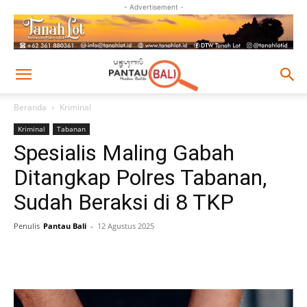
- Advertisement -
Beranda
Kriminal
Kriminal
Tabanan
Spesialis Maling Gabah
Ditangkap Polres Tabanan,
Sudah Beraksi di 8 TKP
Penulis
Pantau Bali
-
12 Agustus 2025
Facebook
Twitter
Pinterest
Wh