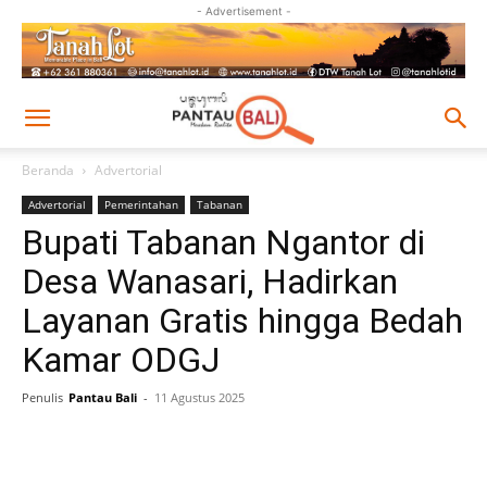
- Advertisement -
Beranda
Advertorial
Advertorial
Pemerintahan
Tabanan
Bupati Tabanan Ngantor di
Desa Wanasari, Hadirkan
Layanan Gratis hingga Bedah
Kamar ODGJ
Penulis
Pantau Bali
-
11 Agustus 2025
Facebook
Twitter
Pinterest
Wh