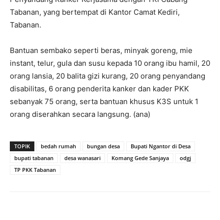
Tabanan, yang bertempat di Kantor Camat Kediri,
Tabanan.
Bantuan sembako seperti beras, minyak goreng, mie
instant, telur, gula dan susu kepada 10 orang ibu hamil, 20
orang lansia, 20 balita gizi kurang, 20 orang penyandang
disabilitas, 6 orang penderita kanker dan kader PKK
sebanyak 75 orang, serta bantuan khusus K3S untuk 1
orang diserahkan secara langsung. (ana)
TOPIK
bedah rumah
bungan desa
Bupati Ngantor di Desa
bupati tabanan
desa wanasari
Komang Gede Sanjaya
odgj
TP PKK Tabanan
Facebook
Twitter
Pinterest
Wh