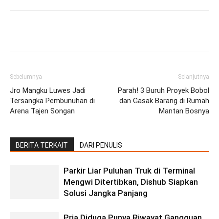
Facebook
Twitter
Pinterest
Wh
Sebelumnya
Selanjutnya
Jro Mangku Luwes Jadi
Parah! 3 Buruh Proyek Bobol
Tersangka Pembunuhan di
dan Gasak Barang di Rumah
Arena Tajen Songan
Mantan Bosnya
BERITA TERKAIT
DARI PENULIS
Parkir Liar Puluhan Truk di Terminal
Mengwi Ditertibkan, Dishub Siapkan
Solusi Jangka Panjang
Pria Diduga Punya Riwayat Gangguan