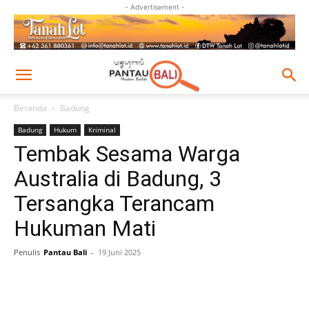
- Advertisement -
Beranda
Badung
Badung
Hukum
Kriminal
Tembak Sesama Warga
Australia di Badung, 3
Tersangka Terancam
Hukuman Mati
Penulis
Pantau Bali
-
19 Juni 2025
Facebook
Twitter
Pinterest
Wh