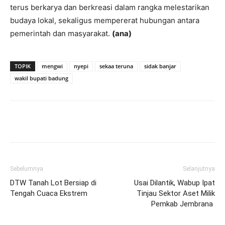
terus berkarya dan berkreasi dalam rangka melestarikan
budaya lokal, sekaligus mempererat hubungan antara
pemerintah dan masyarakat.
(ana)
TOPIK
mengwi
nyepi
sekaa teruna
sidak banjar
wakil bupati badung
Facebook
Twitter
Pinterest
Wh
Sebelumnya
Selanjutnya
DTW Tanah Lot Bersiap di
Usai Dilantik, Wabup Ipat
Tengah Cuaca Ekstrem
Tinjau Sektor Aset Milik
Pemkab Jembrana