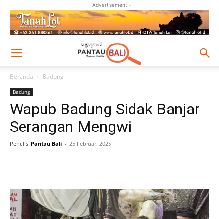
- Advertisement -
Beranda
Badung
Badung
Wapub Badung Sidak Banjar
Serangan Mengwi
Penulis
Pantau Bali
-
25 Februari 2025
Facebook
Twitter
Pinterest
Wh