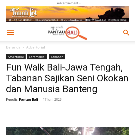
- Advertisement -
Beranda
Advertorial
Advertorial
Ceremonial
Tabanan
Fun Walk Bali-Jawa Tengah,
Tabanan Sajikan Seni Okokan
dan Manusia Banteng
Penulis
Pantau Bali
-
17 Juni 2023
Facebook
Twitter
Pinterest
Wh