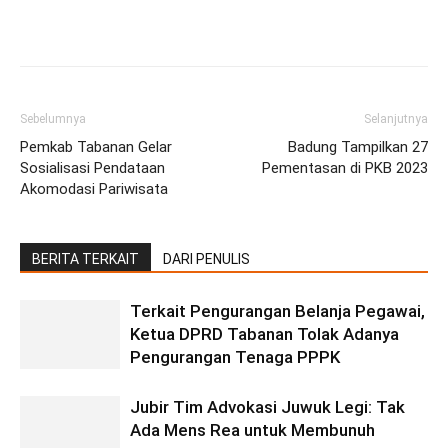
Facebook
Twitter
Pinterest
Wh
Sebelumnya
Selanjutnya
Pemkab Tabanan Gelar
Badung Tampilkan 27
Sosialisasi Pendataan
Pementasan di PKB 2023
Akomodasi Pariwisata
BERITA TERKAIT
DARI PENULIS
Terkait Pengurangan Belanja Pegawai,
Ketua DPRD Tabanan Tolak Adanya
Pengurangan Tenaga PPPK
Jubir Tim Advokasi Juwuk Legi: Tak
Ada Mens Rea untuk Membunuh