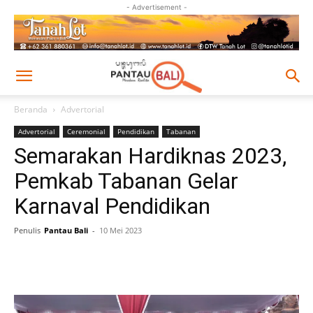
- Advertisement -
Beranda
Advertorial
Advertorial
Ceremonial
Pendidikan
Tabanan
Semarakan Hardiknas 2023,
Pemkab Tabanan Gelar
Karnaval Pendidikan
Penulis
Pantau Bali
-
10 Mei 2023
Facebook
Twitter
Pinterest
Wh