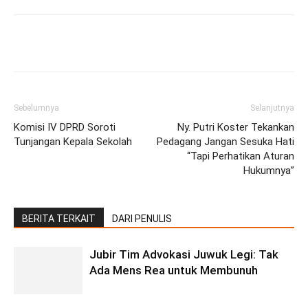
Facebook
Twitter
Pinterest
Wh
Sebelumnya
Selanjutnya
Komisi IV DPRD Soroti
Ny. Putri Koster Tekankan
Tunjangan Kepala Sekolah
Pedagang Jangan Sesuka Hati
“Tapi Perhatikan Aturan
Hukumnya”
BERITA TERKAIT
DARI PENULIS
Jubir Tim Advokasi Juwuk Legi: Tak
Ada Mens Rea untuk Membunuh