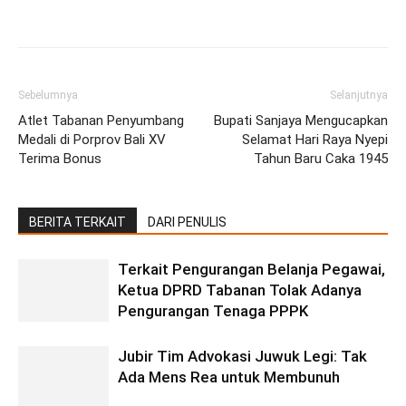
Facebook
Twitter
Pinterest
Wh
Sebelumnya
Selanjutnya
Atlet Tabanan Penyumbang
Bupati Sanjaya Mengucapkan
Medali di Porprov Bali XV
Selamat Hari Raya Nyepi
Terima Bonus
Tahun Baru Caka 1945
BERITA TERKAIT
DARI PENULIS
Terkait Pengurangan Belanja Pegawai,
Ketua DPRD Tabanan Tolak Adanya
Pengurangan Tenaga PPPK
Jubir Tim Advokasi Juwuk Legi: Tak
Ada Mens Rea untuk Membunuh