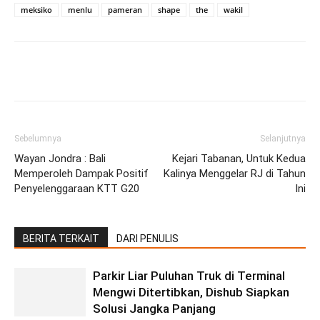
meksiko
menlu
pameran
shape
the
wakil
Facebook
Twitter
Pinterest
Wh
Sebelumnya
Selanjutnya
Wayan Jondra : Bali
Kejari Tabanan, Untuk Kedua
Memperoleh Dampak Positif
Kalinya Menggelar RJ di Tahun
Penyelenggaraan KTT G20
Ini
BERITA TERKAIT
DARI PENULIS
Parkir Liar Puluhan Truk di Terminal
Mengwi Ditertibkan, Dishub Siapkan
Solusi Jangka Panjang