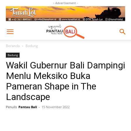
- Advertisement -
Beranda
Badung
Badung
Wakil Gubernur Bali Dampingi
Menlu Meksiko Buka
Pameran Shape in The
Landscape
Penulis
Pantau Bali
-
15 November 2022
Facebook
Twitter
Pinterest
Wh