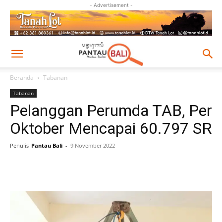
- Advertisement -
Beranda
Tabanan
Tabanan
Pelanggan Perumda TAB, Per
Oktober Mencapai 60.797 SR
Penulis
Pantau Bali
-
9 November 2022
Facebook
Twitter
Pinterest
Wh