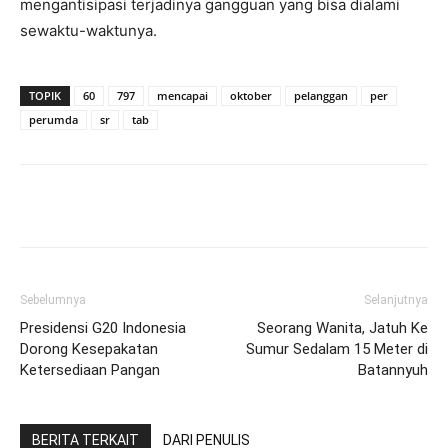
mengantisipasi terjadinya gangguan yang bisa dialami
sewaktu-waktunya.
TOPIK
60
797
mencapai
oktober
pelanggan
per
perumda
sr
tab
Facebook
Twitter
Pinterest
Wh
Sebelumnya
Selanjutnya
Presidensi G20 Indonesia
Seorang Wanita, Jatuh Ke
Dorong Kesepakatan
Sumur Sedalam 15 Meter di
Ketersediaan Pangan
Batannyuh
BERITA TERKAIT
DARI PENULIS