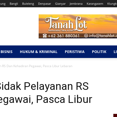
dung
Bangli
Buleleng
Denpasar
Gianyar
Jembrana
Karangasem
Klung
BISNIS
HUKUM & KRIMINAL
PERISTIWA
POLITIK
L
 RS Dan Kehadiran Pegawai, Pasca Libur Lebaran
idak Pelayanan RS
egawai, Pasca Libur