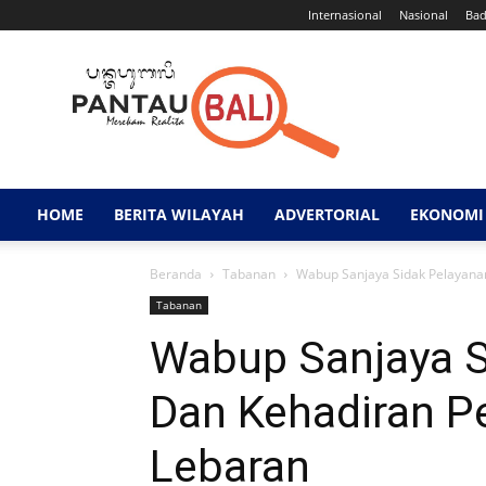
Internasional
Nasional
Ba
Pantau
Bali
HOME
BERITA WILAYAH
ADVERTORIAL
EKONOMI 
Beranda
Tabanan
Wabup Sanjaya Sidak Pelayanan
Tabanan
Wabup Sanjaya S
Dan Kehadiran P
Lebaran