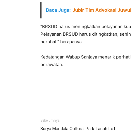
Baca Juga:
Jubir Tim Advokasi Juw
“BRSUD harus meningkatkan pelayanan kuali
Pelayanan BRSUD harus ditingkatkan, sehing
berobat,” harapanya.
Kedatangan Wabup Sanjaya menarik perhatia
perawatan.
Facebook
Twitter
Pint
Sebelumnya
Surya Mandala Cultural Park Tanah Lot