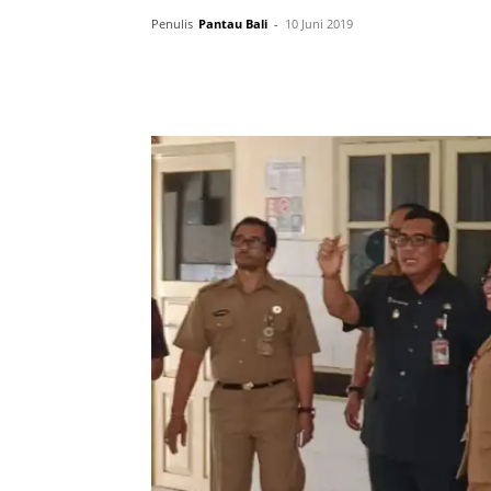
Penulis
Pantau Bali
-
10 Juni 2019
Facebook
Twitter
Pint