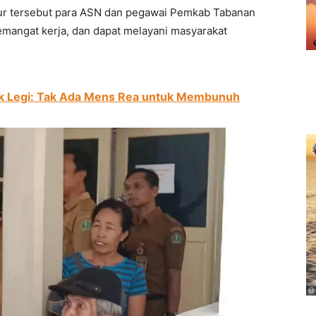
libur tersebut para ASN dan pegawai Pemkab Tabanan
semangat kerja, dan dapat melayani masyarakat
uk Legi: Tak Ada Mens Rea untuk Membunuh