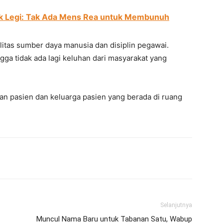
uk Legi: Tak Ada Mens Rea untuk Membunuh
tas sumber daya manusia dan disiplin pegawai.
ga tidak ada lagi keluhan dari masyarakat yang
n pasien dan keluarga pasien yang berada di ruang
erest
WhatsApp
Telegram
Email
Selanjutnya
Muncul Nama Baru untuk Tabanan Satu, Wabup